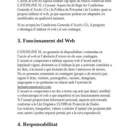
L’accés al web no suposa establir cap tipus de relació comercial entre 
CATONLINE SL i l’usuari. Aquest ha de llegir les Condicions 
Generals d’Accés i Ús i la Política de Privacitat i de Cookies quan es 
proposi utilitzar el web, ja que aquestes podran ser adaptades i/o 
modificades en qualsevol moment.
Si no accepta les Condicions Generals d’Accés i Ús, li preguem 
s’abstingui d’utilitzar el web i el seu contingut.
3. Funcionament del Web
CATONLINE SL no garanteix la disponibilitat i continuïtat en 
l’accés al web ni l’absència d’errors en els seus continguts.
L’usuari es compromet a utilitzar aquesta web d’acord amb la 
legislació vigent, abstenint-se d’utilitzar-la per a activitats contràries a 
les lleis, a la moral o que lesionin els drets i interessos de tercers.
No es permeten comentaris ni continguts (propis o de tercers) que 
siguin il·lícits, violents, pornogràfics, racistes, denigrants, 
inapropiats o no pertinents en relació amb l’activitat de 
laciutatcomunicacio.com
.
L’usuari es compromet a no dur a terme cap acte que danyi, inutilitzi 
o sobrecarregui el web o que impedeixi el seu funcionament normal.
Si l’usuari proporciona informació personal, aquesta serà tractada 
conforme a la Llei Orgànica 15/1999 de Protecció de Dades.
Les notícies, fotografies, vídeos o articles d’opinió són propietat dels 
seus autors i poden requerir permís per a la seva reproducció.
4. Responsabilitat