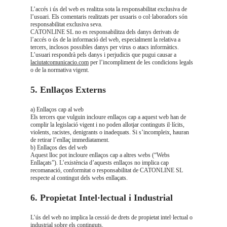
L’accés i ús del web es realitza sota la responsabilitat exclusiva de 
l’usuari. Els comentaris realitzats per usuaris o col·laboradors són 
responsabilitat exclusiva seva.
CATONLINE SL no es responsabilitza dels danys derivats de 
l’accés o ús de la informació del web, especialment la relativa a 
tercers, inclosos possibles danys per virus o atacs informàtics.
L’usuari respondrà pels danys i perjudicis que pugui causar a 
laciutatcomunicacio.com
 per l’incompliment de les condicions legals 
o de la normativa vigent.
5. Enllaços Externs
a) Enllaços cap al web
Els tercers que vulguin incloure enllaços cap a aquest web han de 
complir la legislació vigent i no poden allotjar continguts il·lícits, 
violents, racistes, denigrants o inadequats. Si s’incompleix, hauran 
de retirar l’enllaç immediatament.
b) Enllaços des del web
Aquest lloc pot incloure enllaços cap a altres webs (“Webs 
Enllaçats”). L’existència d’aquests enllaços no implica cap 
recomanació, conformitat o responsabilitat de CATONLINE SL 
respecte al contingut dels webs enllaçats.
6. Propietat Intel·lectual i Industrial
L’ús del web no implica la cessió de drets de propietat intel·lectual o 
industrial sobre els continguts.