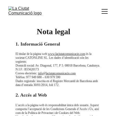
Nota legal
1. Informació General
El titular de la pàgina web 
www.laciutatcomunicacio.com
 és la 
societat CATONLINE SL. Les dades d’identificació són les 
següents:
Domicili social: Av. Diagonal, 177, P 5. 08018 Barcelona, Catalunya.
N.I.F.: B55620173
Correu electrònic: 
info@laciutatcomunicacio.com
Telèfon: 97
7 
949 688
 – 630 
979 590
Dades registrals: inscrita en el Registre Mercantil de Barcelona amb 
data d’entrada 30/01/2014, foli 172.
2. Accés al Web
L’accés a la pàgina web és responsabilitat única dels usuaris. Aquest 
comporta l’acceptació de les Condicions Generals d’Accés i Ús, així 
com de la Política de Privacitat i de Cookies del Web.