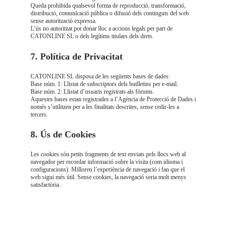
Queda prohibida qualsevol forma de reproducció, transformació, 
distribució, comunicació pública o difusió dels continguts del web 
sense autorització expressa.
L’ús no autoritzat pot donar lloc a accions legals per part de 
CATONLINE SL o dels legítims titulars dels drets.
7. Política de Privacitat
CATONLINE SL disposa de les següents bases de dades:
Base núm. 1: Llistat de subscriptors dels butlletins per e-mail.
Base núm. 2: Llistat d’usuaris registrats als fòrums.
Aquestes bases estan registrades a l’Agència de Protecció de Dades i 
només s’utilitzen per a les finalitats descrites, sense cedir-les a 
tercers.
8. Ús de Cookies
Les cookies són petits fragments de text enviats pels llocs web al 
navegador per recordar informació sobre la visita (com idioma i 
configuracions). Milloren l’experiència de navegació i fan que el 
web sigui més útil. Sense cookies, la navegació seria molt menys 
satisfactòria.